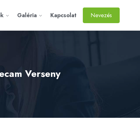
ok
Galéria
Kapcsolat
Nevezés
gecam Verseny